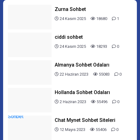
Zurna Sohbet
24 Kasım 2025
18680
1
ciddi sohbet
24 Kasım 2025
18293
0
Almanya Sohbet Odaları
22 Haziran 2023
55083
0
Hollanda Sohbet Odaları
2 Haziran 2023
55496
0
Chat Mynet Sohbet Siteleri
12 Mayıs 2023
55406
0