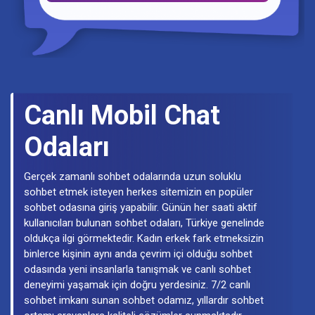
Türkiye'nin tüm il ve ilçelerinden erişim sağlayabilen
kullanıcıların bulunduğu sitemizde, bedava sohbet
odalarına hemen bağlanıp, üye olmadan kaliteli ve
seviyeli chat yapabilirsin. Üstelik sitemizde saygı ve
seviyeden ödün vermeden, seviyeli olarak yapacağın
sohbetler tamamen ücretsiz. Rumuzunu belirle,
“Sohbete Başla” sekmesine tıkla, aramıza katıl!