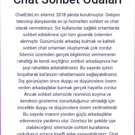
ChatEdeLim sitemiz 2018 yılında kurulmuştur. Gelişen
teknoloji dünyasında en iyi hizmetleri sohbet ve chat
olarak vermekteyiz. Siz kullanıcılar sağlıklı ortamlarda
sohbet edebilmesi için tüm güvenlik önlemleri
alınmıştır. Günümüzde arkadaş bulmak ve kaliteli
sohbet chat ortamları oluşturmak çok zordur.
Sitemiz üzerinden gerçek bilgilerinizi vermemenin
rahatlığı ile kendi seçtiğiniz sohbet arkadaşınıza her
şeyi rahatlıkla anlatabilirsiniz. Bu sayede içinizi
boşaltarak kafanızın rahatlamasını sağlayabilirsiniz.
Dış görünüşten önce duygu ve düşüncelere önem
verilen arkadaşlıklar kurmak gerçek hayatta zordur.
Ancak sohbet sitemizde resminizi koyma ve
kendinizi gösterme zorunluluğunuz olmadığı için
öncelikle duygu ve düşüncelere önem verilmektedir.
Bu sayede manevi yönden güçlü arkadaşlıklar
edinmenize yardımcı olur. Ücretsiz bir şekilde üye
olabileceğiniz sitemizde sohbet kurallarına
uyduğunuz sürece keyifli anlar yaşayabilirsiniz. Chat